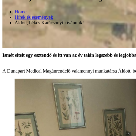
Home
Hírek és események
Áldott, békés Karácsonyt kívánunk!
Ismét eltelt egy esztendő és itt van az év talán legszebb és legjob
A Dunapart Medical Magánrendelő valamennyi munkatársa Áldott, bé