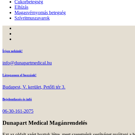
Cukorbetegség
Elhízás
Magasvérnyomás betegség
Szívritmuszavarok
Írjon nekünk!
info@dunapartmedical.hu
Látogasson el hozzánk!
Budapest, V. kerület, Petőfi tér 3.
Bejelentkezés és infó
06-30-161-2075
Dunapart Medical Magánrendelés
Ezt az oldalt azért hoztuk létre, mert szeretnénk segítséget nyújtani