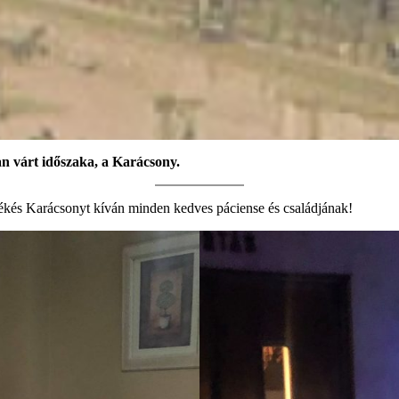
ban várt időszaka, a Karácsony.
kés Karácsonyt kíván minden kedves páciense és családjának!