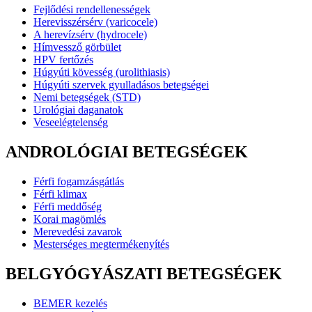
Fejlődési rendellenességek
Herevisszérsérv (varicocele)
A herevízsérv (hydrocele)
Hímvessző görbület
HPV fertőzés
Húgyúti kövesség (urolithiasis)
Húgyúti szervek gyulladásos betegségei
Nemi betegségek (STD)
Urológiai daganatok
Veseelégtelenség
ANDROLÓGIAI BETEGSÉGEK
Férfi fogamzásgátlás
Férfi klimax
Férfi meddőség
Korai magömlés
Merevedési zavarok
Mesterséges megtermékenyítés
BELGYÓGYÁSZATI BETEGSÉGEK
BEMER kezelés