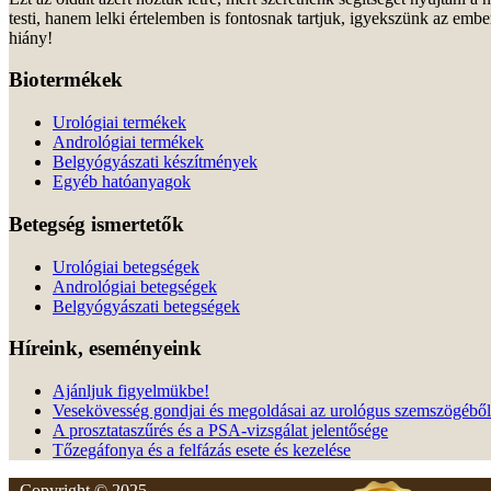
testi, hanem lelki értelemben is fontosnak tartjuk, igyekszünk az emb
hiány!
Biotermékek
Urológiai termékek
Andrológiai termékek
Belgyógyászati készítmények
Egyéb hatóanyagok
Betegség ismertetők
Urológiai betegségek
Andrológiai betegségek
Belgyógyászati betegségek
Híreink, eseményeink
Ajánljuk figyelmükbe!
Vesekövesség gondjai és megoldásai az urológus szemszögéből
A prosztataszűrés és a PSA-vizsgálat jelentősége
Tőzegáfonya és a felfázás esete és kezelése
Copyright © 2025