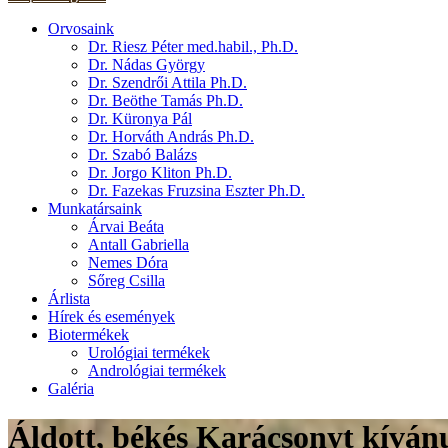
Orvosaink
Dr. Riesz Péter med.habil., Ph.D.
Dr. Nádas György
Dr. Szendrői Attila Ph.D.
Dr. Beöthe Tamás Ph.D.
Dr. Küronya Pál
Dr. Horváth András Ph.D.
Dr. Szabó Balázs
Dr. Jorgo Kliton Ph.D.
Dr. Fazekas Fruzsina Eszter Ph.D.
Munkatársaink
Árvai Beáta
Antall Gabriella
Nemes Dóra
Sőreg Csilla
Árlista
Hírek és események
Biotermékek
Urológiai termékek
Andrológiai termékek
Galéria
Áldott, békés Karácsonyt kíván