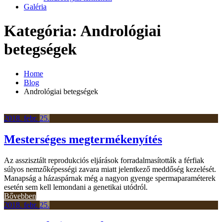
Galéria
Kategória:
Andrológiai
betegségek
Home
Blog
Andrológiai betegségek
2018.
febr.
25.
Mesterséges megtermékenyítés
Az asszisztált reprodukciós eljárások forradalmasították a férfiak
súlyos nemzőképességi zavara miatt jelentkező meddőség kezelését.
Manapság a házaspárnak még a nagyon gyenge spermaparaméterek
esetén sem kell lemondani a genetikai utódról.
Bővebben
2018.
febr.
25.