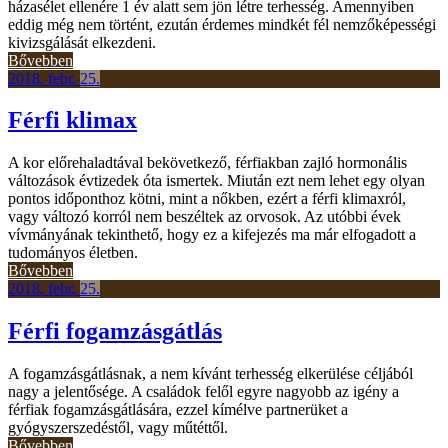
házasélet ellenére 1 év alatt sem jön létre terhesség. Amennyiben
eddig még nem történt, ezután érdemes mindkét fél nemzőképességi
kivizsgálását elkezdeni.
Bővebben
2018.
febr.
25.
Férfi klimax
A kor előrehaladtával bekövetkező, férfiakban zajló hormonális
változások évtizedek óta ismertek. Miután ezt nem lehet egy olyan
pontos időponthoz kötni, mint a nőkben, ezért a férfi klimaxról,
vagy változó korról nem beszéltek az orvosok. Az utóbbi évek
vívmányának tekinthető, hogy ez a kifejezés ma már elfogadott a
tudományos életben.
Bővebben
2018.
febr.
25.
Férfi fogamzásgátlás
A fogamzásgátlásnak, a nem kívánt terhesség elkerülése céljából
nagy a jelentősége. A családok felől egyre nagyobb az igény a
férfiak fogamzásgátlására, ezzel kímélve partnerüket a
gyógyszerszedéstől, vagy műtéttől.
Bővebben