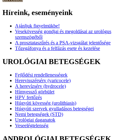
Híreink, eseményeink
Ajánljuk figyelmükbe!
Vesekövesség gondjai és megoldásai az urológus
szemszögéből
A prosztataszűrés és a PSA-vizsgálat jelentősége
Tőzegáfonya és a felfázás esete és kezelése
UROLÓGIAI BETEGSÉGEK
Fejlődési rendellenességek
Herevisszérsérv (varicocele)
A herevízsérv (hydrocele)
Hímvessző görbület
HPV fertőzés
Húgyúti kövesség (urolithiasis)
Húgyúti szervek gyulladásos betegségei
Nemi betegségek (STD)
Urológiai daganatok
Veseelégtelenség
ANDROLÓGIAI BETEGSÉGEK