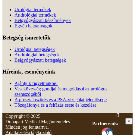
Urológiai termékek
Andrológiai termékek
Belgyógyászati készítmények
Egyéb hatóanyagok
Betegség ismertetők
Urológiai betegségek
Andrológiai betegségek
Belgyógyászati betegségek
Híreink, eseményeink
Ajánljuk figyelmükbe!
Vesekövesség gondjai és megoldásai az urológus
szemszögéből
A prosztataszűrés és a PSA-vizsgálat jelentősége
Tőzegáfonya és a felfázás esete és kezelése
Copyright © 2025
Dunapart Medical Magánrendelés.
×
Partnereink:
Minden jog fenntartva.
Adatkezelési tájékoztató