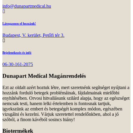
info@dunapartmedical.hu
Látogasson el hozzánk!
Budapest, V. kerület, Petőfi tér 3.
Bejelentkezés és infó
06-30-161-2075
Dunapart Medical Magánrendelés
Ezt az oldalt azért hoztuk létre, mert szeretnénk segítséget nyújtani a
hozzánk forduló betegek problémáinak, fájdalmainak mielőbbi
enyhítésében. Orvosi hitvallásunk szilárd alapja, hogy az egészséget
nemcsak testi, hanem lelki értelemben is fontosnak tartjuk,
igyekszünk az embert és betegségét komplex módon, egészében
vizsgálni és kezelni. Várjuk szeretettel rendelőnkben, ahol a jó
szóból, a finom kávéból sosincs hiány!
Biotermékek