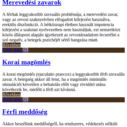
Merevedési zavarok
A férfiak leggyakoribb szexuális problémája, a merevedési zavar,
vagy az orvosi szaknyelvben elfogadott kifejezést használva,
erektilis diszfunkció. A hétköznapi életben használt impotencia
kifejezést a szakmai nyelvezetben nem használjuk, ezt nemzetközi
közös álláspont alapján igyekezett az orvostársadalom lecserélni a
szó negatív, a betegek pszichéjét sértő hangzása miatt.
Bővebben
2018.
febr.
25.
Korai magömlés
A korai megömlés (ejaculatio praecox) a leggyakoribb férfi szexuális
zavar. A betegség akkor áll fenn, ha a magömlés minimális
stimulációt követően a behatolás előtt vagy röviddel utána
következik be, mielőtt a férfi azt kívánná.
Bővebben
2018.
febr.
25.
Férfi meddőség
Akkor beszélünk meddőségről, ha rendszeres, védekezés nélküli