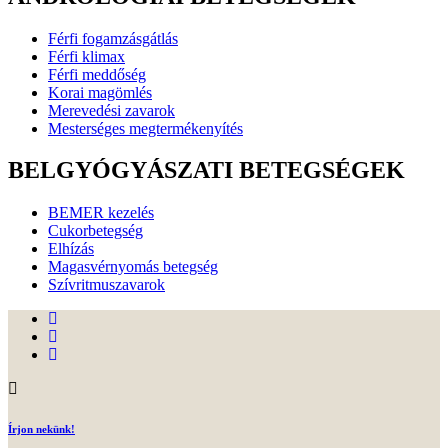
Férfi fogamzásgátlás
Férfi klimax
Férfi meddőség
Korai magömlés
Merevedési zavarok
Mesterséges megtermékenyítés
BELGYÓGYÁSZATI BETEGSÉGEK
BEMER kezelés
Cukorbetegség
Elhízás
Magasvérnyomás betegség
Szívritmuszavarok
Írjon nekünk!