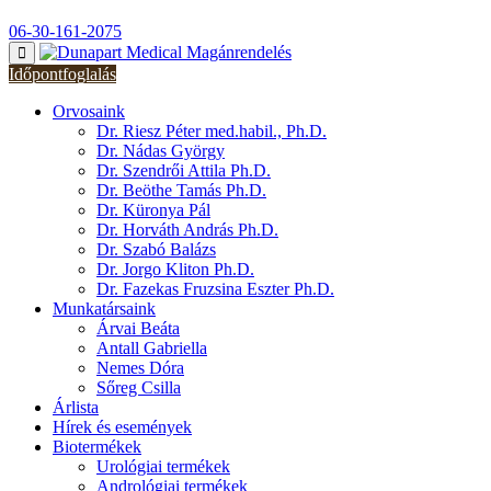
06-30-161-2075
Időpontfoglalás
Orvosaink
Dr. Riesz Péter med.habil., Ph.D.
Dr. Nádas György
Dr. Szendrői Attila Ph.D.
Dr. Beöthe Tamás Ph.D.
Dr. Küronya Pál
Dr. Horváth András Ph.D.
Dr. Szabó Balázs
Dr. Jorgo Kliton Ph.D.
Dr. Fazekas Fruzsina Eszter Ph.D.
Munkatársaink
Árvai Beáta
Antall Gabriella
Nemes Dóra
Sőreg Csilla
Árlista
Hírek és események
Biotermékek
Urológiai termékek
Andrológiai termékek