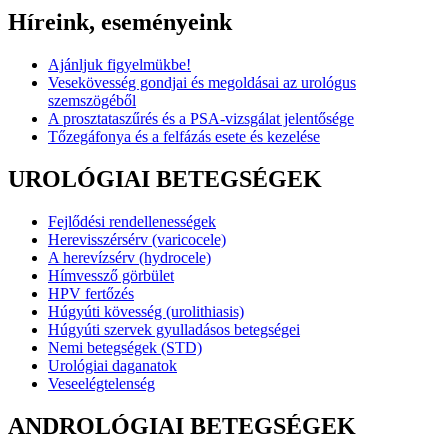
Híreink, eseményeink
Ajánljuk figyelmükbe!
Vesekövesség gondjai és megoldásai az urológus
szemszögéből
A prosztataszűrés és a PSA-vizsgálat jelentősége
Tőzegáfonya és a felfázás esete és kezelése
UROLÓGIAI BETEGSÉGEK
Fejlődési rendellenességek
Herevisszérsérv (varicocele)
A herevízsérv (hydrocele)
Hímvessző görbület
HPV fertőzés
Húgyúti kövesség (urolithiasis)
Húgyúti szervek gyulladásos betegségei
Nemi betegségek (STD)
Urológiai daganatok
Veseelégtelenség
ANDROLÓGIAI BETEGSÉGEK