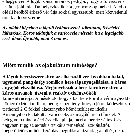
elhagyó vér. A logikus anatómiai ok pedig az, hogy a fő visszér a
testünk jobb oldalán helyezkedik el a gerincoszlop mellett. A jobb
oldali heréből érkező vér útja sokkal egyszerübb, mert közvetlenül
ömlik a fő visszérbe.
Az alábbi képeken a tágult érátmetszetek ultrahang felvételei
láthatóak. Kóros tekintjük a varicocele méretét, ha a legtágabb
erek átmérője több, mint 3 mm-es.
Miért romlik az ejakulátum minősége?
A tágult herevisszerekben az elhasznált vér lassabban halad,
úgymond pang és így romlik a here tápanyagellátása, a káros
anyagok elszállítása. Megnövekszik a here körüli erekben a
káros anyagok, úgymint reaktív oxigéngyökök
koncentrációja.
A másik ok, hogy a bal here körül a vér magasabb
hőmérsékletet tart fenn, pedig ismert tény, hogy a jó működéséhez a
testhőnél 2 C fokkal alacsonyabb hőmérséklet az ideális.
Amennyiben kialakult a varicocele, az magától nem tűnik el. A
beteg nem mindig érzi/észleli/tapintja, mert a mérete változik és
nagyban függ az aktuális fizikális terheléstől, sok állástól,
megerőltető sporttól. Terápiás megoldása kizárólag a műtét, de az