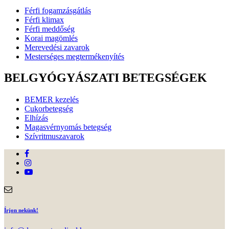
Férfi fogamzásgátlás
Férfi klimax
Férfi meddőség
Korai magömlés
Merevedési zavarok
Mesterséges megtermékenyítés
BELGYÓGYÁSZATI BETEGSÉGEK
BEMER kezelés
Cukorbetegség
Elhízás
Magasvérnyomás betegség
Szívritmuszavarok
Írjon nekünk!