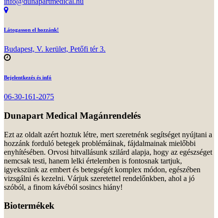
info@dunapartmedical.hu
Látogasson el hozzánk!
Budapest, V. kerület, Petőfi tér 3.
Bejelentkezés és infó
06-30-161-2075
Dunapart Medical Magánrendelés
Ezt az oldalt azért hoztuk létre, mert szeretnénk segítséget nyújtani a
hozzánk forduló betegek problémáinak, fájdalmainak mielőbbi
enyhítésében. Orvosi hitvallásunk szilárd alapja, hogy az egészséget
nemcsak testi, hanem lelki értelemben is fontosnak tartjuk,
igyekszünk az embert és betegségét komplex módon, egészében
vizsgálni és kezelni. Várjuk szeretettel rendelőnkben, ahol a jó
szóból, a finom kávéból sosincs hiány!
Biotermékek