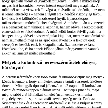
hogy speciális tudást és gyakorlatot igényel, illetve a mikroszkóp
magas árát hazánkban kevés Intézet engedheti meg magának. A
műtétnél nem a visszerek “kivágása, eltávolítása” történik, – ez nem
is lenne lehetséges – hanem a tágult erek herétől viszonylag távoli
lekötése. Ezt különböző módszerrel (nyílt, laparoszkópos,
mikrosebészeti műtéttel) lehet elvégezni. A műtétek után a visszerek
és a panaszok nem tűnnek el azonnal, hanem idővel a lekötött erek
elsorvadnak és felszívódnak. A műtét előtt fontos felvilágosítani a
beteget, hogy idővel a visszértágulat kiújulhat, mert az anatómiai ok
nem szüntethető meg és az apró erek átvehetik a lekötött erek
szerepét és később ezek is kitágulhatnak. Szerencsére ez lassan
következik be, és ha ennek időpontjában már gyermekei vannak
akkor, az ismételt műtét elkerülhető.
Melyek a különböző herevisszérműtétek előnyei,
hátrányai?
A herevisszérműtéteknek több formáját különböztetjük meg melyek
közös jellemzője, hogy a műtétek során a tágult visszerek lekötése
történik. Mindegyik típusnál jellemzően 1-2 napot kell korházban
tölteni és mindenképpen ajánlott utána 1 hét teljes pihenés, majd
még további 2-3 hét fizikai kímélet (napi teendők és munka
engedélyezett, de sport, szexuális tevékenység nem). Ezek az
óvintézkedések és a szorosabb alsónemű viselése a kiújulási arány
csökkentése érdekében javasoltak. A nyílt műtét előnyét az jelenti,