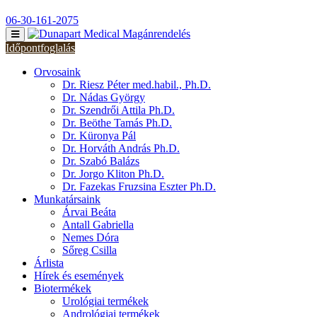
06-30-161-2075
Időpontfoglalás
Orvosaink
Dr. Riesz Péter med.habil., Ph.D.
Dr. Nádas György
Dr. Szendrői Attila Ph.D.
Dr. Beöthe Tamás Ph.D.
Dr. Küronya Pál
Dr. Horváth András Ph.D.
Dr. Szabó Balázs
Dr. Jorgo Kliton Ph.D.
Dr. Fazekas Fruzsina Eszter Ph.D.
Munkatársaink
Árvai Beáta
Antall Gabriella
Nemes Dóra
Sőreg Csilla
Árlista
Hírek és események
Biotermékek
Urológiai termékek
Andrológiai termékek