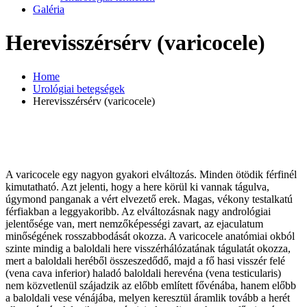
Galéria
Herevisszérsérv (varicocele)
Home
Urológiai betegségek
Herevisszérsérv (varicocele)
A varicocele egy nagyon gyakori elváltozás. Minden ötödik férfinél
kimutatható. Azt jelenti, hogy a here körül ki vannak tágulva,
úgymond panganak a vért elvezető erek. Magas, vékony testalkatú
férfiakban a leggyakoribb. Az elváltozásnak nagy andrológiai
jelentősége van, mert nemzőképességi zavart, az ejaculatum
minőségének rosszabbodását okozza. A varicocele anatómiai okból
szinte mindig a baloldali here visszérhálózatának tágulatát okozza,
mert a baloldali heréből összeszedődő, majd a fő hasi visszér felé
(vena cava inferior) haladó baloldali herevéna (vena testicularis)
nem közvetlenül szájadzik az előbb említett fővénába, hanem előbb
a baloldali vese vénájába, melyen keresztül áramlik tovább a herét