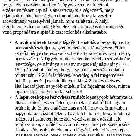
hogy helyi érzéstelenítésben és úgynevezett gerincvelői
érzéstelenítésben (spinális anesztézia) is elvégezhető, mely
eljárásokról általánosságban elmondható, hogy kevesebb
szövődmény veszélyével járnak, mint az altatás. A helyi
érzéstelenítés technikailag kivitelezhető, de magasabb minőségű
véna preparálásra a spinális érzéstelenítés alkalmasabb.
A
nyílt műtétek
közül a lágyéki behatolás a javasolt, mert a
herezacskó szintjén végzett műtéteknek lényegesen több a
szövődménye (heresorvadás, here artéria sérülés, vérömleny,
herevízsérv). A lágyéki műtét esetén kevesebb a szövődmény
lehetősége, de hátránya a relatív magas kiújulási arány (10-
15%). További hátrány, hogy a spinális anesztézia miatt a
műtét után 12-24 órás fekvés, lehetőleg a fej megemelése
nélküli pihenés javasolt, illetve a kb. 4-8 cm-es metszés
általánosságban nagyobb műtéti utáni fájdalmat okoz, mint a
laparoscopia, vagy a mikrosebészet.
A
laparoszkópos herevisszérműtét
legnagyobb hátrányát az
altatás szükségessége jelenti, aminek a fiatal férfiak ugyan
örülnek, de fontos a tájékoztatás arról, hogy ez önmagában
nagyobb kockázatot jelent. További hátránya, hogy miután a
műtétet a hasüregen keresztül végzik, annak gázzal való
felfújása után, a műtéti szövődmények – melyek szerencsére
ritkák -, súlyosabbak lehetnek a lágyéki behatoláshoz képest
(hasüregi szervek, belek, idegek, erek sérülése). Hátrányának