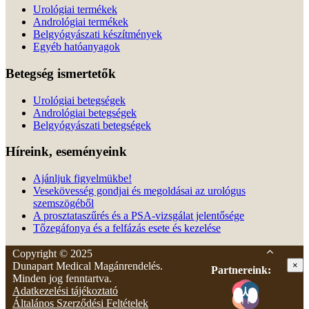
Urológiai termékek
Andrológiai termékek
Belgyógyászati készítmények
Egyéb hatóanyagok
Betegség ismertetők
Urológiai betegségek
Andrológiai betegségek
Belgyógyászati betegségek
Híreink, eseményeink
Ajánljuk figyelmükbe!
Vesekövesség gondjai és megoldásai az urológus
szemszögéből
A prosztataszűrés és a PSA-vizsgálat jelentősége
Tőzegáfonya és a felfázás esete és kezelése
Copyright © 2025
Dunapart Medical Magánrendelés.
×
Partnereink:
Minden jog fenntartva.
Adatkezelési tájékoztató
Általános Szerződési Feltételek