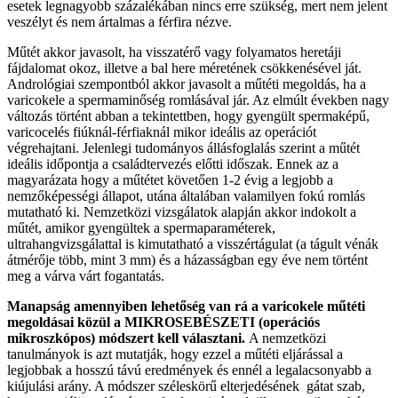
esetek legnagyobb százalékában nincs erre szükség, mert nem jelent
veszélyt és nem ártalmas a férfira nézve.
Műtét akkor javasolt, ha visszatérő vagy folyamatos heretáji
fájdalomat okoz, illetve a bal here méretének csökkenésével ját.
Andrológiai szempontból akkor javasolt a műtéti megoldás, ha a
varicokele a spermaminőség romlásával jár. Az elmúlt években nagy
változás történt abban a tekintettben, hogy gyengült spermaképű,
varicocelés fiúknál-férfiaknál mikor ideális az operációt
végrehajtani. Jelenlegi tudományos állásfoglalás szerint a műtét
ideális időpontja a családtervezés előtti időszak. Ennek az a
magyarázata hogy a műtétet követően 1-2 évig a legjobb a
nemzőképességi állapot, utána általában valamilyen fokú romlás
mutatható ki. Nemzetközi vizsgálatok alapján akkor indokolt a
műtét, amikor gyengültek a spermaparaméterek,
ultrahangvizsgálattal is kimutatható a visszértágulat (a tágult vénák
átmérője több, mint 3 mm) és a házasságban egy éve nem történt
meg a várva várt fogantatás.
Manapság amennyiben lehetőség van rá a varicokele műtéti
megoldásai közül a MIKROSEBÉSZETI (operációs
mikroszkópos) módszert kell választani.
A nemzetközi
tanulmányok is azt mutatják, hogy ezzel a műtéti eljárással a
legjobbak a hosszú távú eredmények és ennél a legalacsonyabb a
kiújulási arány. A módszer széleskörű elterjedésének gátat szab,