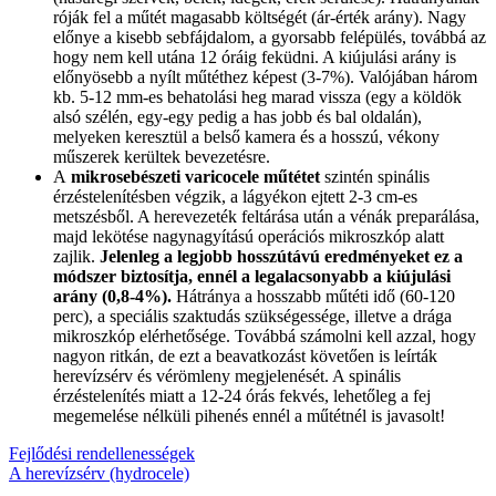
róják fel a műtét magasabb költségét (ár-érték arány). Nagy
előnye a kisebb sebfájdalom, a gyorsabb felépülés, továbbá az
hogy nem kell utána 12 óráig feküdni. A kiújulási arány is
előnyösebb a nyílt műtéthez képest (3-7%). Valójában három
kb. 5-12 mm-es behatolási heg marad vissza (egy a köldök
alsó szélén, egy-egy pedig a has jobb és bal oldalán),
melyeken keresztül a belső kamera és a hosszú, vékony
műszerek kerültek bevezetésre.
A
mikrosebészeti varicocele műtétet
szintén spinális
érzéstelenítésben végzik, a lágyékon ejtett 2-3 cm-es
metszésből. A herevezeték feltárása után a vénák preparálása,
majd lekötése nagynagyítású operációs mikroszkóp alatt
zajlik.
Jelenleg a legjobb hosszútávú eredményeket ez a
módszer biztosítja, ennél a legalacsonyabb a kiújulási
arány (0,8-4%).
Hátránya a hosszabb műtéti idő (60-120
perc), a speciális szaktudás szükségessége, illetve a drága
mikroszkóp elérhetősége. Továbbá számolni kell azzal, hogy
nagyon ritkán, de ezt a beavatkozást követően is leírták
herevízsérv és vérömleny megjelenését. A spinális
érzéstelenítés miatt a 12-24 órás fekvés, lehetőleg a fej
megemelése nélküli pihenés ennél a műtétnél is javasolt!
Bejegyzés
Fejlődési rendellenességek
A herevízsérv (hydrocele)
navigáció