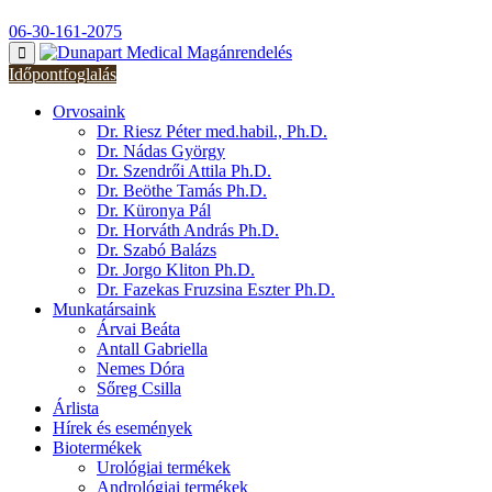
06-30-161-2075
Időpontfoglalás
Orvosaink
Dr. Riesz Péter med.habil., Ph.D.
Dr. Nádas György
Dr. Szendrői Attila Ph.D.
Dr. Beöthe Tamás Ph.D.
Dr. Küronya Pál
Dr. Horváth András Ph.D.
Dr. Szabó Balázs
Dr. Jorgo Kliton Ph.D.
Dr. Fazekas Fruzsina Eszter Ph.D.
Munkatársaink
Árvai Beáta
Antall Gabriella
Nemes Dóra
Sőreg Csilla
Árlista
Hírek és események
Biotermékek
Urológiai termékek
Andrológiai termékek