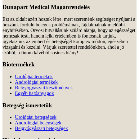
Dunapart Medical Magánrendelés
Ezt az oldalt azért hoztuk létre, mert szeretnénk segítséget nyújtani a
hozzánk forduló betegek problémáinak, fájdalmainak mielőbbi
enyhítésében. Orvosi hitvallásunk szilárd alapja, hogy az egészséget
nemcsak testi, hanem lelki értelemben is fontosnak tartjuk,
igyekszünk az embert és betegségét komplex módon, egészében
vizsgálni és kezelni. Várjuk szeretettel rendelőnkben, ahol a jó
szóból, a finom kávéból sosincs hiány!
Biotermékek
Urológiai termékek
Andrológiai termékek
Belgyógyászati készítmények
Egyéb hatóanyagok
Betegség ismertetők
Urológiai betegségek
Andrológiai betegségek
Belgyógyászati betegségek