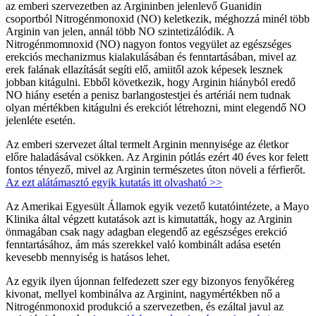
az emberi szervezetben az Argininben jelenlevő Guanidin
csoportból Nitrogénmonoxid (NO) keletkezik, méghozzá minél több
Arginin van jelen, annál több NO szintetizálódik. A
Nitrogénmomnoxid (NO) nagyon fontos vegyület az egészséges
erekciós mechanizmus kialakulásában és fenntartásában, mivel az
erek falának ellazítását segíti elő, amiitől azok képesek lesznek
jobban kitágulni. Ebből következik, hogy Arginin hiányból eredő
NO hiány esetén a penisz barlangostestjei és artériái nem tudnak
olyan mértékben kitágulni és erekciót létrehozni, mint elegendő NO
jelenléte esetén.
Az emberi szervezet által termelt Arginin mennyisége az életkor
előre haladásával csökken. Az Arginin pótlás ezért 40 éves kor felett
fontos tényező, mivel az Arginin természetes úton növeli a férfierőt.
Az ezt alátámasztó egyik kutatás itt olvasható >>
Az Amerikai Egyesült Államok egyik vezető kutatóintézete, a Mayo
Klinika által végzett kutatások azt is kimutatták, hogy az Arginin
önmagában csak nagy adagban elegendő az egészséges erekció
fenntartásához, ám más szerekkel való kombinált adása esetén
kevesebb mennyiség is hatásos lehet.
Az egyik ilyen újonnan felfedezett szer egy bizonyos fenyőkéreg
kivonat, mellyel kombinálva az Arginint, nagymértékben nő a
Nitrogénmonoxid produkció a szervezetben, és ezáltal javul az