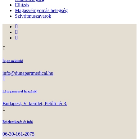
Elhízás
Magasvérnyomás betegség
Szívritmuszavarok
Írjon nekünk!
info@dunapartmedical.hu
Látogasson el hozzánk!
Budapest, V. kerület, Petőfi tér 3.
Bejelentkezés és infó
06-30-161-2075