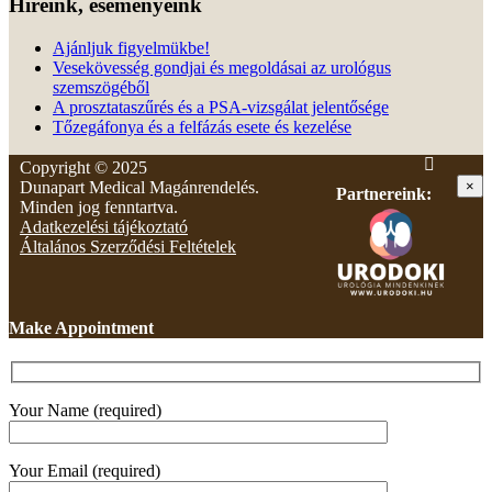
Híreink, eseményeink
Ajánljuk figyelmükbe!
Vesekövesség gondjai és megoldásai az urológus
szemszögéből
A prosztataszűrés és a PSA-vizsgálat jelentősége
Tőzegáfonya és a felfázás esete és kezelése
Copyright © 2025
Dunapart Medical Magánrendelés.
×
Partnereink:
Minden jog fenntartva.
Adatkezelési tájékoztató
Általános Szerződési Feltételek
Make Appointment
Your Name (required)
Your Email (required)