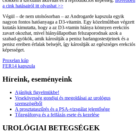
csökken a szexuális aktivitás és a reprodukciós képesség.
Bővebben
a cink hatásairól itt olvashat >>
Végül – de nem utolsósorban – az Androgarde kapszula egyik
nagyon fontos hatóanyaga a D3-vitamin. Egy közelmúltban végzett
kutatás kimutatta, hogy a az D3-vtamin hiánya könnyen erekciós
zavart okozhat, mivel hiányállapotban felszaporodnak azok a
szabad-gyökök, amik károsítják a penisz barlangostestjeinek és a
penisz ereiben érfalak belsejét, így károsítják az egészséges erekciós
képességet.
Bejegyzés
Proxelan kúp
FER14 kapszula
navigáció
Híreink, eseményeink
Ajánljuk figyelmükbe!
Vesekövesség gondjai és megoldásai az urológus
szemszögéből
A prosztataszűrés és a PSA-vizsgálat jelentősége
Tőzegáfonya és a felfázás esete és kezelése
UROLÓGIAI BETEGSÉGEK