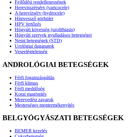
Fejlődési rendellenességek
Herevisszérsérv (varicocele)
A herevízsérv (hydrocele)
Hímvessző görbület
HPV fertőzés
Húgyúti kövesség (urolithiasis)
Húgyúti szervek gyulladásos betegségei
Nemi betegségek (STD)
Urológiai daganatok
Veseelégtelenség
ANDROLÓGIAI BETEGSÉGEK
Férfi fogamzásgátlás
Férfi klimax
Férfi meddőség
Korai magömlés
Merevedési zavarok
Mesterséges megtermékenyítés
BELGYÓGYÁSZATI BETEGSÉGEK
BEMER kezelés
Cukorbetegség