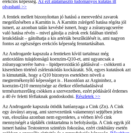
erekciós képesség.
Az ezt alátámasztó tudományos kutatás itt
olvasható >>
A fentiek mellett bizonyítottan jó hatású a merevedési zavarok
megelőzésében a Karnitin is. A Karnitin zsírégető hatása régóta jól
ismert, az azonban talán kevésbé ismert, hogy a zsíranyagcserére
való hatása révén – mivel gátolja a zsírok erek falában történő
lerakódását – gátolhatja a kis artériák beszűkülését is, ami nagyon
fontos az egészséges erekciós képesség fenntartásában.
Az Androgarde kapszula a fentieken kívül tartalmaz még
antioxidáns tulajdonságú koenzim-Q10-et, ami ugyancsak a
zsíranyagcserére hatva – lipidperoxidáció gátlásával – csökkenti a
kiserekben történő zsírlerakódás kockázatát. Sőt, egyes kutatások azt
is kimutatták, hogy a Q10 bizonyos esetekben növeli a
megtermékenyítő képességet is . Hasonlóan az Argininhez, a
koenzim-Q10 mennyisége az életkor előrehaladásával
természetszerűleg csökken a szervezetben, ezért pótlásáról érdemes
a 40 év feletti férfiaknak gondoskodni.
Részletek >>
Az Androgarde kapszula ötödik hatóanyaga a Cink (Zn). A Cink
egy ásványi anyag, ami szervezetünk valamennyi sejtjében jelen
van, eloszlása azonban nem egyenletes, a vérben lévő cink
mennyiségét a táplálék cinktartalma is befolyásolja. A Cink egyik jól
ismert hatása Testosteron szintézis fokozása, ezért cinkhiány esetén